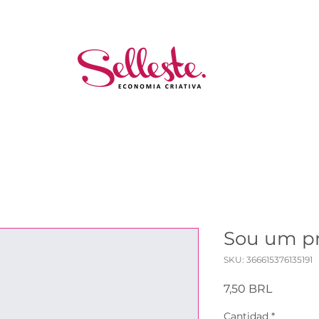
Sou um p
SKU: 366615376135191
Precio
7,50 BRL
Cantidad
*