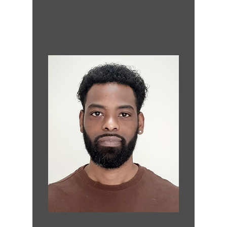
Gislene Ataide
@gisleneataide