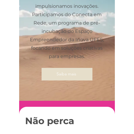
impulsionamos inovações.
Participamos do Conecta em
Rede, um programa de pré-
incubação do Espaço
Empreendedor da Inova UFES,
focando em soluções criativas
para empresas.
Saiba mais
Não perca