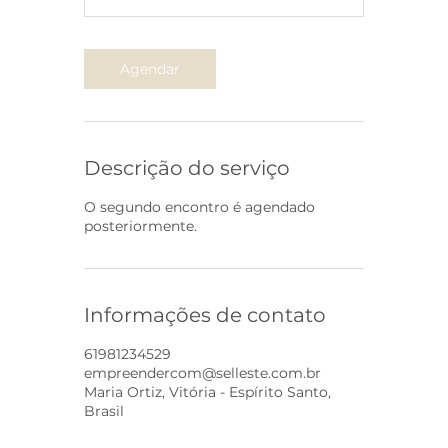
i
n
Agendar
Descrição do serviço
O segundo encontro é agendado
posteriormente.
Informações de contato
61981234529
empreendercom@selleste.com.br
Maria Ortiz, Vitória - Espírito Santo,
Brasil