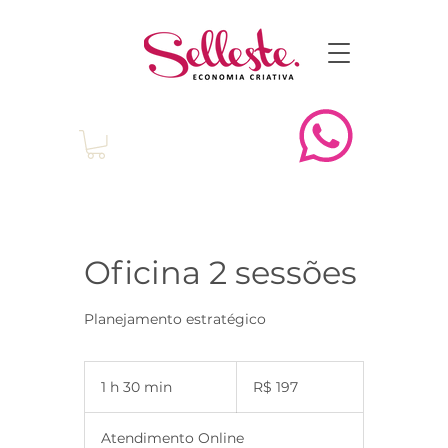
Oficina 2 sessões
Planejamento estratégico
197
1 h 30 min
1
R$ 197
Reais
brasileiros
3
0
Atendimento Online
m