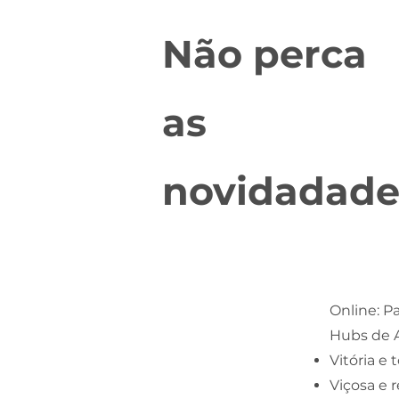
Não perca
as
novidadade
Online: Pa
Hubs de 
Vitória e 
Viçosa e 