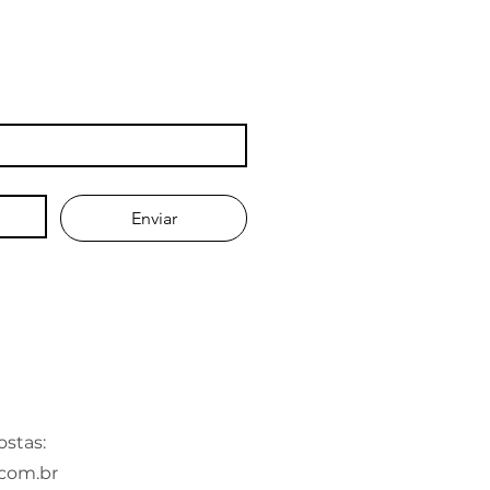
Enviar
stas:
com.br