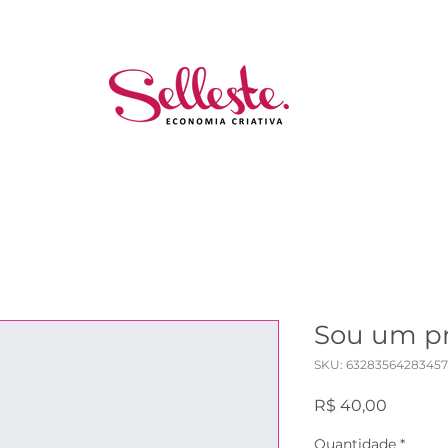
Sou um p
SKU: 63283564283457
Preço
R$ 40,00
Quantidade
*