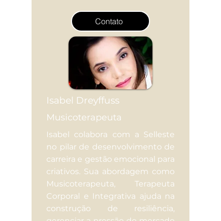
Contato
Isabel Dreyffuss
Musicoterapeuta
Isabel colabora com a Selleste
no pilar de desenvolvimento de
carreira e gestão emocional para
criativos. Sua abordagem como
Musicoterapeuta, Terapeuta
Corporal e Integrativa ajuda na
construção de resiliência,
gerenciar a pressão do mercado