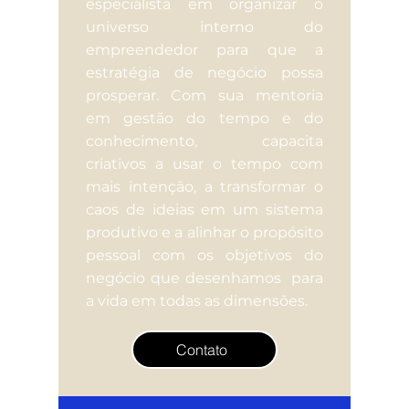
especialista em organizar o
universo interno do
empreendedor para que a
estratégia de negócio possa
prosperar. Com sua mentoria
em gestão do tempo e do
conhecimento, capacita
criativos a usar o tempo com
mais intenção, a transformar o
caos de ideias em um sistema
produtivo e a alinhar o propósito
pessoal com os objetivos do
negócio que desenhamos para
a vida em todas as dimensões.
Contato