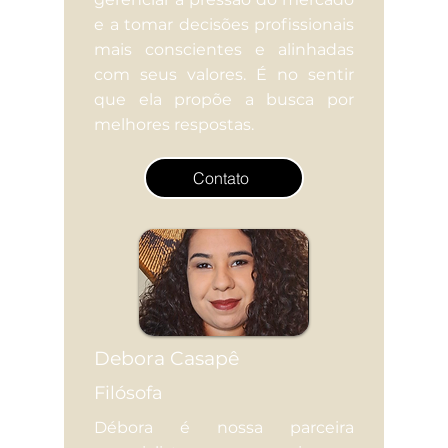
e a tomar decisões profissionais
mais conscientes e alinhadas
com seus valores. É no sentir
que ela propõe a busca por
melhores respostas.
Contato
Debora Casapê
Filósofa
Débora é nossa parceira