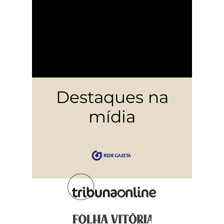
+ 6
Grandes áreas criativas
atendidas
Destaques na
mídia