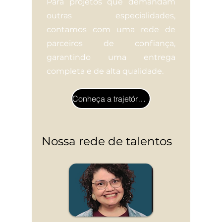
Para projetos que demandam
outras especialidades,
contamos com uma rede de
parceiros de confiança,
garantindo uma entrega
completa e de alta qualidade.
Conheça a trajetória de Sandra
Nossa rede de talentos